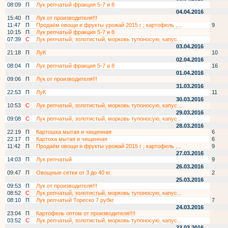
08:09
П
Лук репчатый фракция 5-7 и 8
04.04.2016
15:40
П
Лук от производителя!!!
11:47
П
Продаём овощи и фрукты урожай 2015 г ; картофель ,...
9
10:15
П
Лук репчатый фракция 5-7 и 8
07:39
С
Лук репчатый, золотистый, морковь тупоносую, капус...
03.04.2016
21:18
П
ЛуК
10
02.04.2016
08:04
П
Лук репчатый фракция 5-7 и 8
16
01.04.2016
09:06
П
Лук от производителя!!!
31.03.2016
22:53
П
ЛуК
11
30.03.2016
10:53
С
Лук репчатый, золотистый, морковь тупоносую, капус...
29.03.2016
09:08
С
Лук репчатый, золотистый, морковь тупоносую, капус...
28.03.2016
22:19
П
Картошка мытая и чищенная
6
22:17
П
Картоха мытая и чищенная
6
11:42
П
Продаём овощи и фрукты урожай 2015 г ; картофель ,...
9
27.03.2016
14:03
П
Лук репчатый
9
26.03.2016
09:47
П
Овощные сетки от 3 до 40 кг.
2
25.03.2016
09:53
П
Лук от производителя!!!
08:52
С
Лук репчатый, золотистый, морковь тупоносую, капус...
08:10
П
Лук репчатый Тореско 7 рубкг
7
24.03.2016
23:04
П
Картофель оптом от производителя!!!!
03:52
С
Лук репчатый, золотистый, морковь тупоносую, капус...
23.03.2016