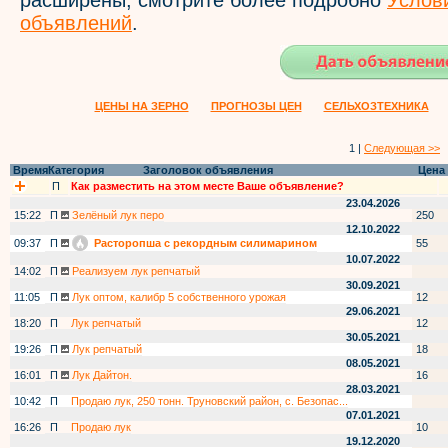
расширены, смотрите более подробно
Услов
объявлений
.
ЦЕНЫ НА ЗЕРНО
ПРОГНОЗЫ ЦЕН
СЕЛЬХОЗТЕХНИКА
1 |
Следующая >>
Время
Категория
Заголовок объявления
Цена
П
Как разместить на этом месте Ваше объявление?
23.04.2026
15:22
П
Зелёный лук перо
250
12.10.2022
09:37
П
Расторопша с рекордным силимарином
55
10.07.2022
14:02
П
Реализуем лук репчатый
30.09.2021
11:05
П
Лук оптом, калибр 5 собственного урожая
12
29.06.2021
18:20
П
Лук репчатый
12
30.05.2021
19:26
П
Лук репчатый
18
08.05.2021
16:01
П
Лук Дайтон.
16
28.03.2021
10:42
П
Продаю лук, 250 тонн. Труновский район, с. Безопас...
07.01.2021
16:26
П
Продаю лук
10
19.12.2020