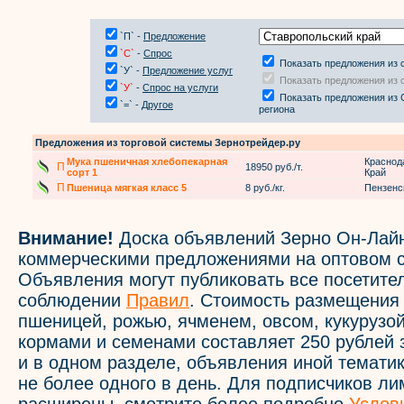
`П` -
Предложение
`С`
-
Спрос
Показать предложения из 
`У` -
Предложение услуг
Показать предложения из 
`У`
-
Спрос на услуги
Показать предложения из 
`=` -
Другое
региона
Предложения из торговой системы Зернотрейдер.ру
Мука пшеничная хлебопекарная
Краснод
П
18950 руб./т.
сорт 1
Край
П
Пшеница мягкая класс 5
8 руб./кг.
Пензенс
Внимание!
Доска объявлений Зерно Он-Лайн
коммерческими предложениями на оптовом с
Объявления могут публиковать все посетите
соблюдении
Правил
. Стоимость размещения
пшеницей, рожью, ячменем, овсом, кукурузой
кормами и семенами составляет 250 рублей 
и в одном разделе, объявления иной темати
не более одного в день. Для подписчиков л