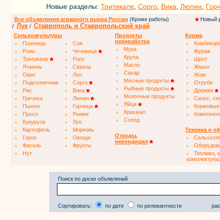
Новые разделы:
Тритикале
,
Сорго
,
Вика
,
Люпин
,
Гор
Все объявления аграрного рынка России
(Кроме работы)
Новый 
Лук
Ставрополь и Ставропольский край
/
/
Сельхозкультуры
Продукты
Корма
переработки
Пшеница
Соя
Комбикор
Мука
Рожь
Чечевица
Фураж
Крупа
Тритикале
Рапс
Шрот
Масло
Ячмень
Свекла
Жмых
Сахар
Овес
Лен
Жом
Мясные продукты
Подсолнечник
Сорго
Отруби
Рыбные продукты
Рис
Вика
Дрожжи
Молочные продукты
Гречиха
Люпин
Силос, се
Яйца
Пшено
Горчица
Кормовые
Крахмал
Просо
Рыжик
Компонен
Солод
Кукуруза
Лук
Картофель
Морковь
Техника и о
Отходы,
Горох
Овощи
Сельхозт
некондиция
Фасоль
Фрукты
Оборудов
Нут
Топливо, 
комплектую
Поиск по доске объявлений
Сортировать:
по дате
по релевантности
рас