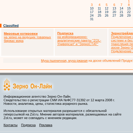
1
3
4
5
6
7
8
10
11
12
13
14
15
17
18
19
20
21
22
24
25
26
27
28
29
31
Classified
Подписка
Зернотрейде
Мировые котировки
на информационно-
Подключение к
на зерно на ведущих товарных
аналитические пакеты
"ZOL-
системе и бе
биржах мира
Универсал" и "ЗерноСТАТ"
трансляция п
доске Зерно О
Подключение 
Мука пшеничная, мука ржаная
на доске объявлений Продукто
Информационное агентство Зерно Он-Лайн.
Свидетельство о регистрации СМИ ИА №ФС77-31392 от 12 марта 2008 г.
Новости, аналитика, цены, статистика аграрного рынка.
Использование открытых материалов разрешается с обязательной
гиперссылкой на Zol.ru. Мнение авторов материалов, размещаемых на сайте
Zol.ru, может не совпадать с мнением редакции.
Контакты
Подписка
Реклама