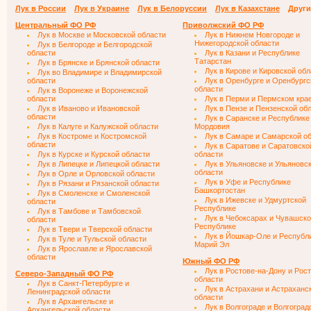
Лук в России
Лук в Украине
Лук в Белоруссии
Лук в Казахстане
Други
Центральный ФО РФ
Приволжский ФО РФ
Лук в Москве и Московской области
Лук в Нижнем Новгороде и
Нижегородской области
Лук в Белгороде и Белгородской
области
Лук в Казани и Республике
Татарстан
Лук в Брянске и Брянской области
Лук в Кирове и Кировской об
Лук во Владимире и Владимирской
области
Лук в Оренбурге и Оренбургс
области
Лук в Воронеже и Воронежской
области
Лук в Перми и Пермском кра
Лук в Иваново и Ивановской
Лук в Пензе и Пензенской об
области
Лук в Саранске и Республике
Лук в Калуге и Калужской области
Мордовия
Лук в Костроме и Костромской
Лук в Самаре и Самарской о
области
Лук в Саратове и Саратовско
Лук в Курске и Курской области
области
Лук в Липецке и Липецкой области
Лук в Ульяновске и Ульяновс
области
Лук в Орле и Орловской области
Лук в Уфе и Республике
Лук в Рязани и Рязанской области
Башкортостан
Лук в Смоленске и Смоленской
Лук в Ижевске и Удмуртской
области
Республике
Лук в Тамбове и Тамбовской
Лук в Чебоксарах и Чувашск
области
Республике
Лук в Твери и Тверской области
Лук в Йошкар-Оле и Республ
Лук в Туле и Тульской области
Марий Эл
Лук в Ярославле и Ярославской
области
Южный ФО РФ
Лук в Ростове-на-Дону и Рос
Северо-Западный ФО РФ
области
Лук в Санкт-Петербурге и
Лук в Астрахани и Астраханс
Ленинградской области
области
Лук в Архангельске и
Лук в Волгограде и Волгоград
Архангельской области