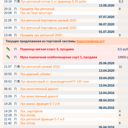
19:18
П
Лук репчатый оптом 5 от фермера 8.30 рубкг
8,3
13.08.2020
20:11
П
Продаём Лук репчатый .
8
20:08
П
Лук на Перо Штутгарт.
07.07.2020
11:28
П
Лук репчатый Картофель урожай 2020
06.07.2020
14:04
П
Лук репчатый Картофель урожай 2020
01.07.2020
13:46
П
Продаём лук репчатый 2020
9
Текущие предложения из торговой системы
Зернотрейдер.ру
:
П
Пшеница мягкая класс 5, продажа
8,5 руб.
П
Мука пшеничная хлебопекарная сорт 1, продажа
18950 р
25.06.2020
21:07
П
Лук репчатый урожай 2020
11
13.04.2020
20:55
П
Лук красный ,объём !
10.04.2020
09:02
П
Лук фиолетовый от производителя!!!!! 160 тонн
13.04.2016
06:41
П
Лук качественный дорого!
12.04.2016
15:09
П
Лук качественный дорого!
08.04.2016
14:26
П
Лук манас фракция 5-7 и 8
06.04.2016
14:29
П
Лук, картофель
4
12:28
П
Лук оптом.
4
11:41
П
Лук репчатый фракция 5-7 и 8
11:40
П
Лук оптом
8
05.04.2016