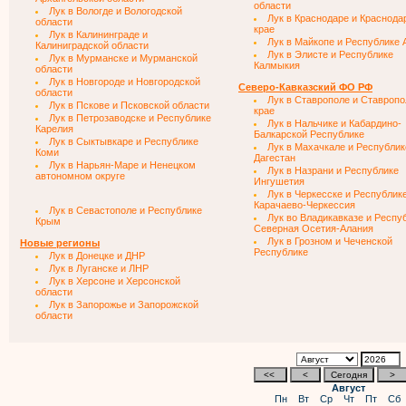
области
Лук в Вологде и Вологодской
Лук в Краснодаре и Краснода
области
крае
Лук в Калининграде и
Лук в Майкопе и Республике 
Калиниградской области
Лук в Элисте и Республике
Лук в Мурманске и Мурманской
Калмыкия
области
Лук в Новгороде и Новгородской
Северо-Кавказский ФО РФ
области
Лук в Ставрополе и Ставроп
Лук в Пскове и Псковской области
крае
Лук в Петрозаводске и Республике
Лук в Нальчике и Кабардино-
Карелия
Балкарской Республике
Лук в Сыктывкаре и Республике
Лук в Махачкале и Республик
Коми
Дагестан
Лук в Нарьян-Маре и Ненецком
Лук в Назрани и Республике
автономном округе
Ингушетия
Лук в Черкесске и Республик
Карачаево-Черкессия
Лук в Севастополе и Республике
Лук во Владикавказе и Респу
Крым
Северная Осетия-Алания
Лук в Грозном и Чеченской
Новые регионы
Республике
Лук в Донецке и ДНР
Лук в Луганске и ЛНР
Лук в Херсоне и Херсонской
области
Лук в Запорожье и Запорожской
области
Август
Пн
Вт
Ср
Чт
Пт
Сб