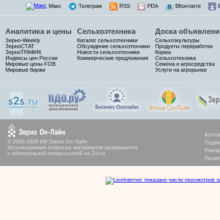
Макс
Телеграм
RSS
PDA
ВКонтакте
Аналитика и цены
Сельхозтехника
Доска объявлени
Зерно-Weekly
Каталог сельхозтехники
Сельхозкультуры
ЗерноСТАТ
Обсуждение сельхозтехники
Продукты переработки
ЗерноТРАФИК
Новости сельхозтехники
Корма
Индексы цен России
Коммерческие предложения
Сельхозтехника
Мировые цены FOB
Семена и агросредства
Мировые биржи
Услуги на агрорынке
Конта
© 2000-2026 ИА Зерно Он-Лайн
Подпи
Использование открытых материалов разрешается
Рекла
с обязательной гиперссылкой на Zol.ru
Полит