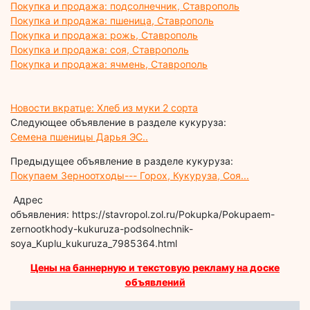
Покупка и продажа: подсолнечник, Ставрополь
Покупка и продажа: пшеница, Ставрополь
Покупка и продажа: рожь, Ставрополь
Покупка и продажа: соя, Ставрополь
Покупка и продажа: ячмень, Ставрополь
Новости вкратце: Хлеб из муки 2 сорта
Следующее объявление в разделе кукуруза:
Семена пшеницы Дарья ЭС..
Предыдущее объявление в разделе кукуруза:
Покупаем Зерноотходы--- Горох, Кукуруза, Соя...
Адрес
объявления: https://stavropol.zol.ru/Pokupka/Pokupaem-
zernootkhody-kukuruza-podsolnechnik-
soya_Kuplu_kukuruza_7985364.html
Цены на баннерную и текстовую рекламу на доске
объявлений