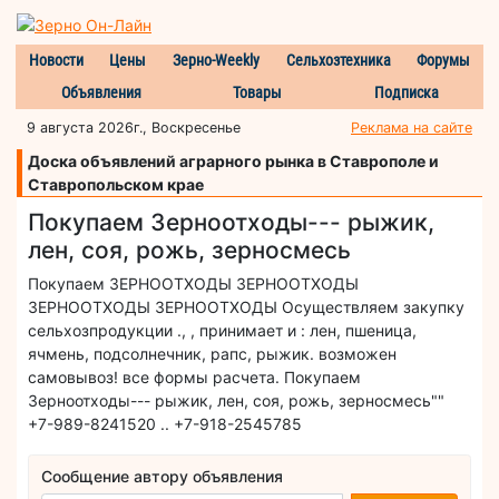
Новости
Цены
Зерно-Weekly
Сельхозтехника
Форумы
Объявления
Товары
Подписка
9 августа 2026г., Воскресенье
Реклама на сайте
Доска объявлений аграрного рынка в Ставрополе и
Ставропольском крае
Покупаем Зерноотходы--- рыжик,
лен, соя, рожь, зерносмесь
Покупаем ЗЕРНООТХОДЫ ЗЕРНООТХОДЫ
ЗЕРНООТХОДЫ ЗЕРНООТХОДЫ Осуществляем закупку
сельхозпродукции ., , принимает и : лен, пшеница,
ячмень, подсолнечник, рапс, рыжик. возможен
самовывоз! все формы расчета. Покупаем
Зерноотходы--- рыжик, лен, соя, рожь, зерносмесь""
+7-989-8241520 .. +7-918-2545785
Сообщение автору объявления