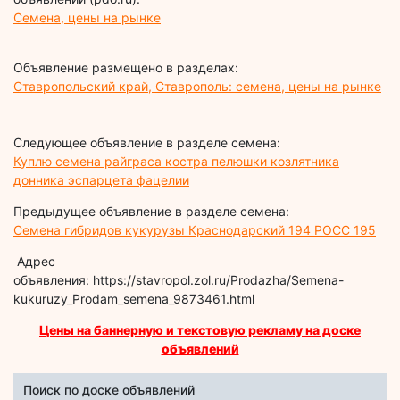
Семена, цены на рынке
Объявление размещено в разделах:
Ставропольский край, Ставрополь: семена, цены на рынке
Следующее объявление в разделе семена:
Куплю семена райграса костра пелюшки козлятника
донника эспарцета фацелии
Предыдущее объявление в разделе семена:
Семена гибридов кукурузы Краснодарский 194 РОСС 195
Адрес
объявления: https://stavropol.zol.ru/Prodazha/Semena-
kukuruzy_Prodam_semena_9873461.html
Цены на баннерную и текстовую рекламу на доске
объявлений
Поиск по доске объявлений